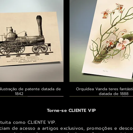
ilustração de patente datada de
Visualização rápida
Orquídea Vanda teres fantásti
Visualização rápid
1842
datada de 1888
 ® GoianArte
 ® GoianArte
 ® GoianArte
Exclusivo ® GoianArte
Exclusivo ® GoianArte
Exclusivo ® GoianArte
Torne-se CLIENTE VIP
atuita como CLIENTE VIP.
iciam de acesso a artigos exclusivos, promoções e desco