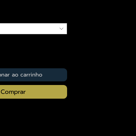
qui
onar ao carrinho
Comprar