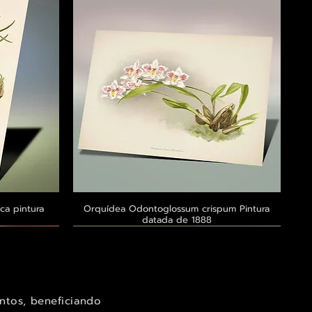
ca pintura
a
Orquídea Odontoglossum crispum Pintura
Visualização rápida
datada de 1888
Exclusivo ® GoianArte
Exclusivo ® GoianArte
Exclusivo ® GoianArte
ntos, beneficiando