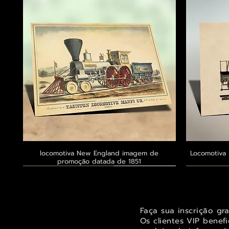
locomotiva New England imagem de
Visualização rápida
Locomotiva 
promoção datada de 1851
Exclusivo ® GoianArte
Exclusivo ® GoianArte
Exclusivo ® GoianArte
Exclusivo
Exclusivo
Exclusivo
Faça sua inscrição gr
Os clientes VIP benef