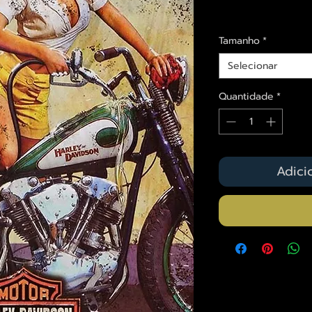
Envios saiba mais a
Tamanho
*
Selecionar
Quantidade
*
Adici