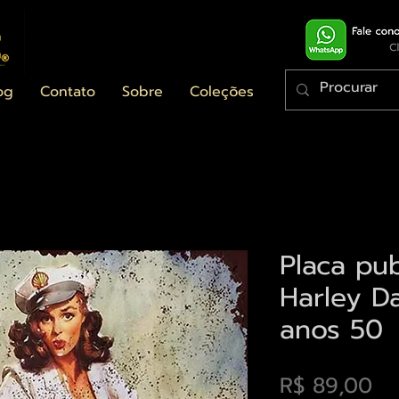
og
Contato
Sobre
Coleções
Placa pu
Harley D
anos 50
Pr
R$ 89,00