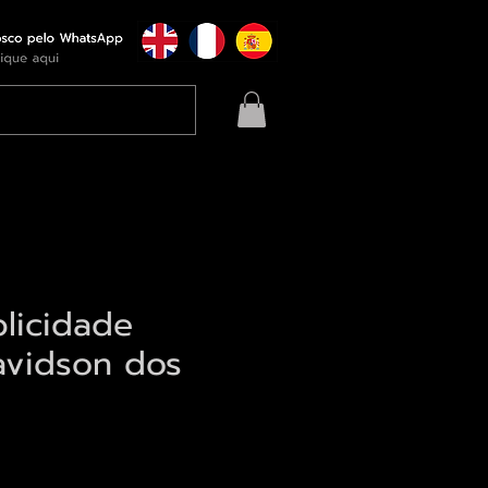
blicidade
avidson dos
eço