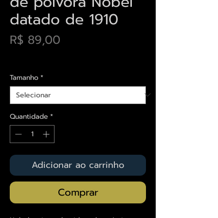
de pólvora Nobel
datado de 1910
Preço
R$ 89,00
Envios saiba mais aqui
Tamanho
*
Quantidade
*
Adicionar ao carrinho
Comprar