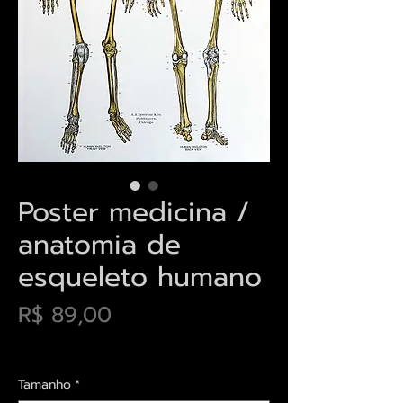
Poster medicina /
anatomia de
esqueleto humano
Preço
R$ 89,00
Envios saiba mais aqui
Tamanho
*