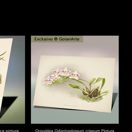
Exclusivo ® GoianArte
ca pintura
a
Orquídea Odontoglossum crispum Pintura
Visualização rápida