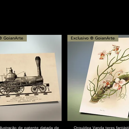
 ® GoianArte
Exclusivo ® GoianArte
ilustração de patente datada de
Visualização rápida
Orquídea Vanda teres fantásti
Visualização rápid