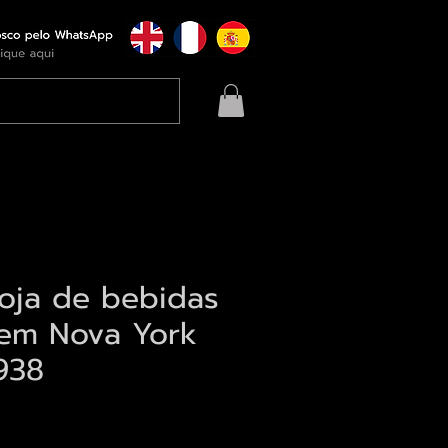
loja de bebidas
em Nova York
938
eço