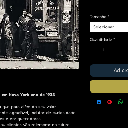
Envios saiba mais a
Tamanho
*
Selecionar
Quantidade
*
Adici
es em Nova York ano de 1938
 que para além do seu valor
iente agradável, indutor de curiosidade
es e enriquecedoras.
ou clientes vão relembrar no futuro