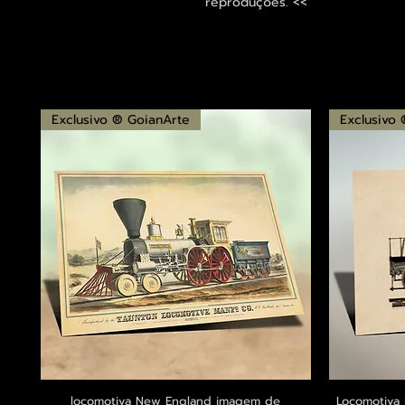
reproduções. <<
Exclusivo ® GoianArte
Exclusivo
locomotiva New England imagem de
Visualização rápida
Locomotiva 