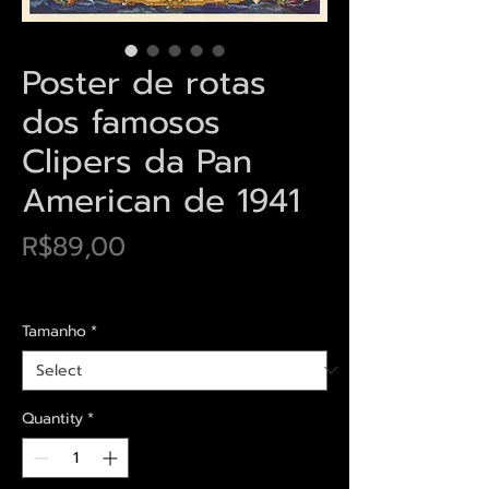
Poster de rotas
dos famosos
Clipers da Pan
American de 1941
Price
R$89,00
Envios saiba mais aqui
Tamanho
*
Quantity
*