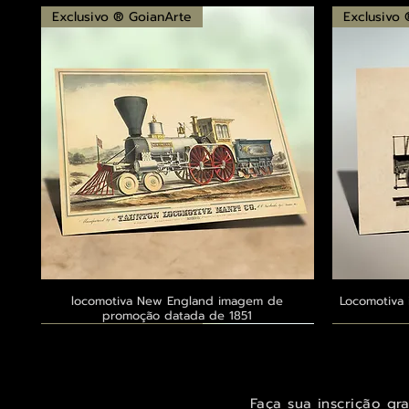
Exclusivo ® GoianArte
Exclusivo
locomotiva New England imagem de
Visualização rápida
Locomotiva 
promoção datada de 1851
Exclusivo ® GoianArte
Exclusivo ® GoianArte
Exclusivo ® GoianArte
Exclusivo
Exclusivo
Exclusivo
Faça sua inscrição gr