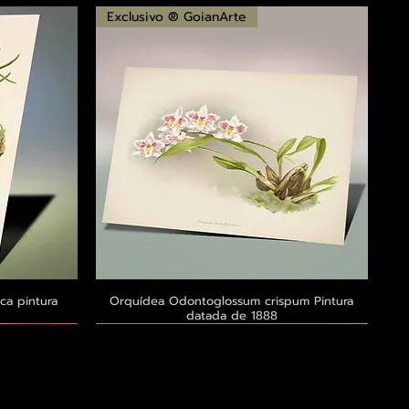
Exclusivo ® GoianArte
ca pintura
a
Orquídea Odontoglossum crispum Pintura
Visualização rápida
datada de 1888
Exclusivo ® GoianArte
Exclusivo ® GoianArte
Exclusivo ® GoianArte