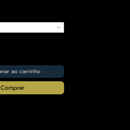
qui
onar ao carrinho
Comprar