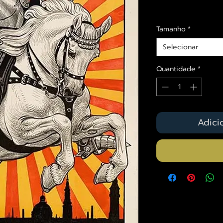
Envios saiba mais a
Tamanho
*
Selecionar
Quantidade
*
Adici