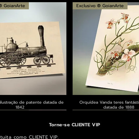
 ® GoianArte
Exclusivo ® GoianArte
ilustração de patente datada de
Visualização rápida
Orquídea Vanda teres fantásti
Visualização rápid
1842
datada de 1888
 ® GoianArte
 ® GoianArte
 ® GoianArte
Exclusivo ® GoianArte
Exclusivo ® GoianArte
Exclusivo ® GoianArte
Torne-se CLIENTE VIP
atuita como CLIENTE VIP.