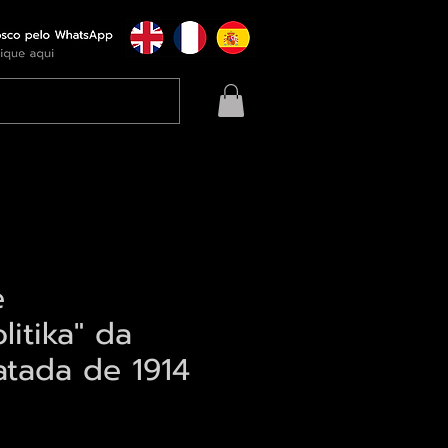
e
litika" da
atada de 1914
eço