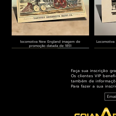
locomotiva New England imagem de
Visualização rápida
Locomotiva 
promoção datada de 1851
Exclusivo ® GoianArte
Exclusivo ® GoianArte
Exclusivo ® GoianArte
Exclusivo
Exclusivo
Exclusivo
Faça sua inscrição gr
Os clientes VIP benef
também de informaçõe
Para fazer a sua inscr