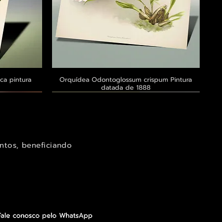
ca pintura
a
Orquídea Odontoglossum crispum Pintura
Visualização rápida
datada de 1888
Exclusivo ® GoianArte
Exclusivo ® GoianArte
Exclusivo ® GoianArte
ntos, beneficiando