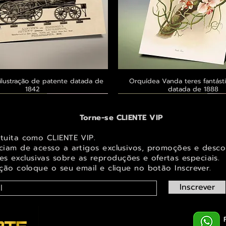
ilustração de patente datada de
Visualização rápida
Orquídea Vanda teres fantásti
Visualização rápid
1842
datada de 1888
 ® GoianArte
 ® GoianArte
 ® GoianArte
Exclusivo ® GoianArte
Exclusivo ® GoianArte
Exclusivo ® GoianArte
Torne-se CLIENTE VIP
atuita como CLIENTE VIP.
iciam de acesso a artigos exclusivos, promoções e desco
s exclusivas sobr
e as reproduções e ofertas especiais.
ição coloque o seu email e clique no botão Inscrever.
Inscrever