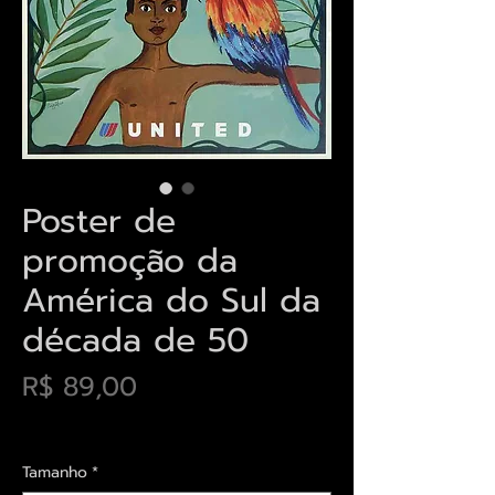
Poster de
promoção da
América do Sul da
década de 50
Preço
R$ 89,00
Envios saiba mais aqui
Tamanho
*