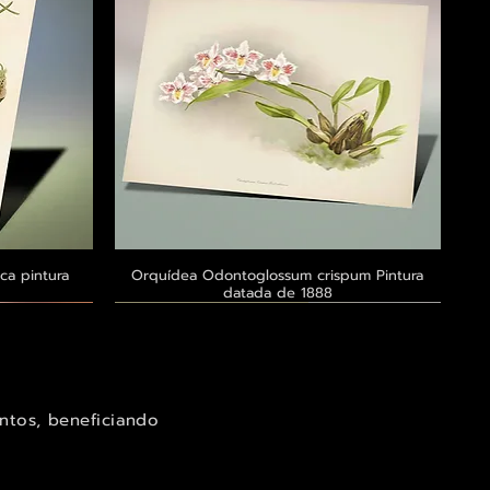
ca pintura
a
Orquídea Odontoglossum crispum Pintura
Visualização rápida
datada de 1888
Exclusivo ® GoianArte
Exclusivo ® GoianArte
Exclusivo ® GoianArte
ntos, beneficiando