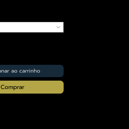
qui
onar ao carrinho
Comprar