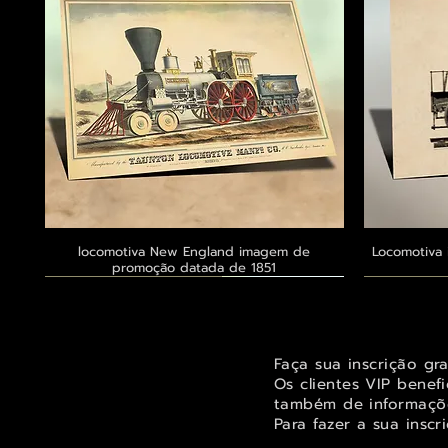
locomotiva New England imagem de
Visualização rápida
Locomotiva 
promoção datada de 1851
Exclusivo ® GoianArte
Exclusivo ® GoianArte
Exclusivo ® GoianArte
Exclusivo
Exclusivo
Exclusivo
Faça sua inscrição gr
Os clientes VIP benef
também de informaçõe
Para fazer a sua inscr