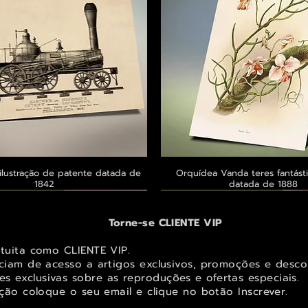
ilustração de patente datada de
Visualização rápida
Orquídea Vanda teres fantásti
Visualização rápid
1842
datada de 1888
 ® GoianArte
 ® GoianArte
 ® GoianArte
Exclusivo ® GoianArte
Exclusivo ® GoianArte
Exclusivo ® GoianArte
Torne-se CLIENTE VIP
atuita como CLIENTE VIP.
iciam de acesso a artigos exclusivos, promoções e desco
s exclusivas sobr
e as reproduções e ofertas especiais.
ição coloque o seu email e clique no botão Inscrever.