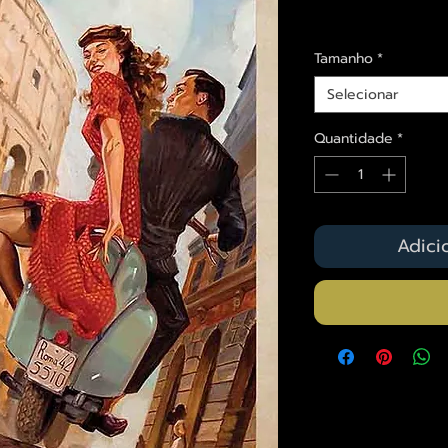
Envios saiba mais a
Tamanho
*
Selecionar
Quantidade
*
Adici