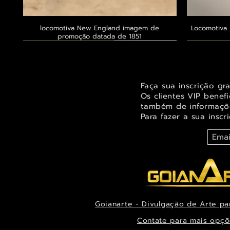
locomotiva New England imagem de
Visualização rápida
Locomotiva 
promoção datada de 1851
Exclusivo ® GoianArte
Exclusivo ® GoianArte
Exclusivo ® GoianArte
Exclusivo
Exclusivo
Exclusivo
Faça sua inscrição gr
Os clientes VIP benef
também de informaçõe
Para fazer a sua inscr
Goianarte - Divulgação de Arte pa
Orquídea Odontoglossum insleayi splendens
Belíssima imagem de Fada das árvores para
Belíssima pintura de Fada dos jardins para
Visualização rápida
Visualização rápida
Visualização rápida
Alegre imag
Ternuren
Orquídea
decorar espaço infantil ou juvenil
Pintura de datada de 1888
decoração datada de 1944
Xanthocor
decora
es
Contate para mais opçõ