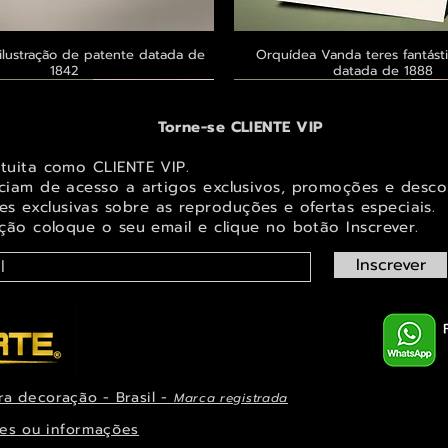
ilustração de patente datada de
Visualização rápida
Orquídea Vanda teres fantásti
Visualização rápid
1842
datada de 1888
 ® GoianArte
 ® GoianArte
 ® GoianArte
Exclusivo ® GoianArte
Exclusivo ® GoianArte
Exclusivo ® GoianArte
Torne-se CLIENTE VIP
atuita como CLIENTE VIP.
iciam de acesso a artigos exclusivos, promoções e desco
s exclusivas sobr
e as reproduções e ofertas especiais.
ição coloque o seu email e clique no botão Inscrever.
Inscrever
ra decoração - Brasil -
Marca registrada
em de Fada e elfo para decorar
ta imagem de Fada Bebê para
s Masdevallia shuttleworthii e
Visualização rápida
Visualização rápida
Visualização rápida
Orquídea Laelia autumnalis, rara
Belíssima imagem de Fada das Ma
Belíssima imagem de Fada das na
Visualização rápid
Visualização rápid
Visualização rápid
ys Pintura de datada de 1888
r espaço infantil ou juvenil
paço infantil ou juvenil
decorar espaço infantil ou 
ilustração datada de 1
espaço infantil ou juve
es ou informações