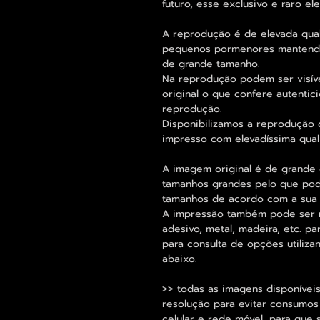
futuro, esse exclusivo e raro 
A reprodução é de elevada qua
pequenos pormenores mantend
de grande tamanho.
Na reprodução podem ser visív
original o que confere autentic
reprodução.
Disponibilizamos a reprodução 
impresso com elevadíssima qual
A imagem original é de grande 
tamanhos grandes pelo que pode
tamanhos de acordo com a sua
A impressão também pode ser re
adesivo, metal, madeira, etc. 
para consulta de opções utiliza
abaixo.
>> todas as imagens disponíveis
resolução para evitar consumo
celular e rede móvel, para que 