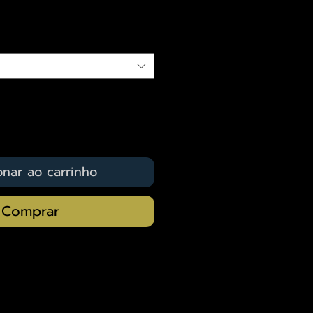
qui
onar ao carrinho
Comprar