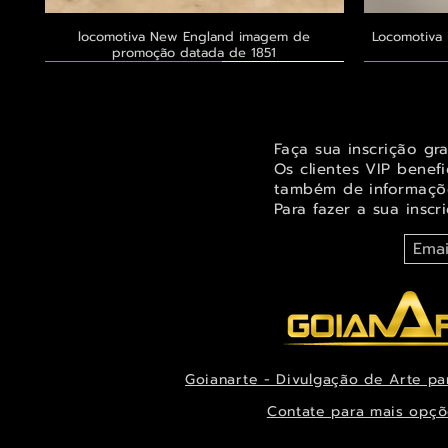
locomotiva New England imagem de
Visualização rápida
Locomotiva 
promoção datada de 1851
Exclusivo ® GoianArte
Exclusivo ® GoianArte
Exclusivo ® GoianArte
Exclusivo
Exclusivo
Exclusivo
Faça sua inscrição gr
Os clientes VIP benef
também de informaçõe
Para fazer a sua inscr
Goianarte - Divulgação de Arte pa
Orquídea Odontoglossum insleayi splendens
Belíssima imagem de Fada das árvores para
Belíssima pintura de Fada dos jardins para
Visualização rápida
Visualização rápida
Visualização rápida
Alegre imag
Ternuren
Orquídea
decorar espaço infantil ou juvenil
Pintura de datada de 1888
decoração datada de 1944
Xanthocor
decora
es
Contate para mais opçõ