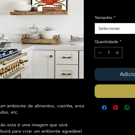
Envios saiba mais a
Tamanho
*
Selecionar
Quantidade
*
Adici
m ambiente de alimentos, cozinha, area
dos, etc.
ção esta é uma imagem que será
uirá para criar um ambiente agradável.