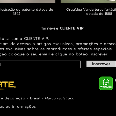
ilustração de patente datada de
Visualização rápida
Orquídea Vanda teres fantásti
Visualização rápid
1842
datada de 1888
 ® GoianArte
 ® GoianArte
 ® GoianArte
Exclusivo ® GoianArte
Exclusivo ® GoianArte
Exclusivo ® GoianArte
Torne-se CLIENTE VIP
atuita como CLIENTE VIP.
iciam de acesso a artigos exclusivos, promoções e desco
s exclusivas sobr
e as reproduções e ofertas especiais.
ição coloque o seu email e clique no botão Inscrever.
Inscrever
ra decoração - Brasil -
Marca registrada
em de Fada e elfo para decorar
ta imagem de Fada Bebê para
s Masdevallia shuttleworthii e
Visualização rápida
Visualização rápida
Visualização rápida
Orquídea Laelia autumnalis, rara
Belíssima imagem de Fada das Ma
Belíssima imagem de Fada das na
Visualização rápid
Visualização rápid
Visualização rápid
ys Pintura de datada de 1888
r espaço infantil ou juvenil
paço infantil ou juvenil
decorar espaço infantil ou 
ilustração datada de 1
espaço infantil ou juve
es ou informações