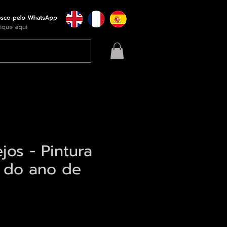
jos - Pintura
a do ano de
eço