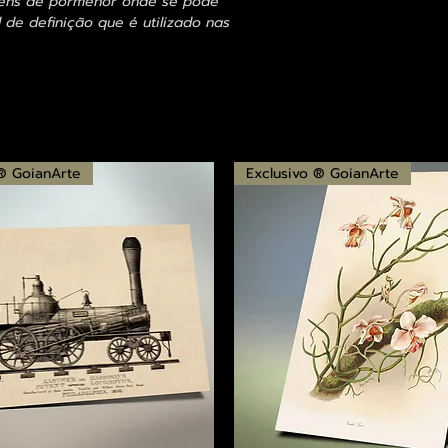
agens de pormenor onde se pode
 de definição que é utilizado nas
 ® GoianArte
Exclusivo ® GoianArte