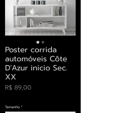
Poster corrida
automóveis Côte
D'Azur inicio Sec.
XX
Preço
R$ 89,00
Envios saiba mais aqui
Tamanho
*