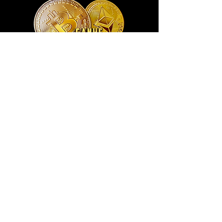
Exclusivo ® GoianArte
locomotiva New England imagem de