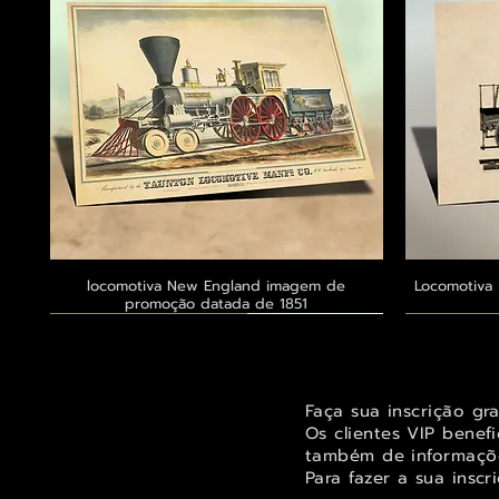
locomotiva New England imagem de
Visualização rápida
Locomotiva 
promoção datada de 1851
Exclusivo ® GoianArte
Exclusivo ® GoianArte
Exclusivo ® GoianArte
Exclusivo
Exclusivo
Exclusivo
Faça sua inscrição gr
Os clientes VIP benef
também de informaçõe
Para fazer a sua inscr