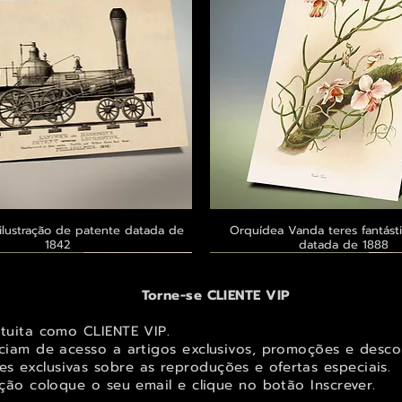
ilustração de patente datada de
Visualização rápida
Orquídea Vanda teres fantásti
Visualização rápid
1842
datada de 1888
 ® GoianArte
 ® GoianArte
 ® GoianArte
Exclusivo ® GoianArte
Exclusivo ® GoianArte
Exclusivo ® GoianArte
Torne-se CLIENTE VIP
atuita como CLIENTE VIP.
iciam de acesso a artigos exclusivos, promoções e desco
s exclusivas sobr
e as reproduções e ofertas especiais.
ição coloque o seu email e clique no botão Inscrever.