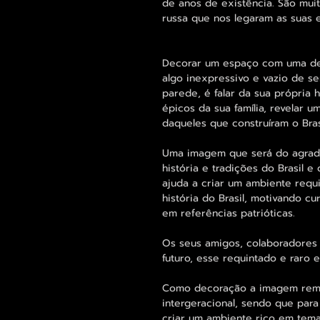
de anos de existência. São mui
russa que nos legaram as suas 
Decorar um espaço com uma des
algo inexpressivo e vazio de s
parede, é falar da sua própria 
épicos da sua família, revelar 
daqueles que construíram o Bras
Uma imagem que será do agrado
história e tradições do Brasil 
ajuda a criar um ambiente requ
história do Brasil, motivando c
em referências patrióticas.
Os seus amigos, colaboradores 
futuro, esse requintado e raro
Como decoração a imagem remet
intergeracional, sendo que para
criar um ambiente rico em temas