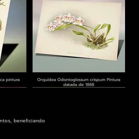
ca pintura
a
Orquídea Odontoglossum crispum Pintura
Visualização rápida
datada de 1888
Exclusivo ® GoianArte
Exclusivo ® GoianArte
Exclusivo ® GoianArte
ntos, beneficiando