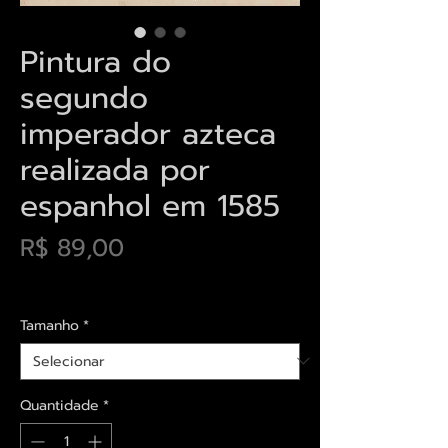
Pintura do
segundo
imperador azteca
realizada por
espanhol em 1585
Preço
R$ 89,00
Envios saiba mais aqui
Tamanho
*
Quantidade
*