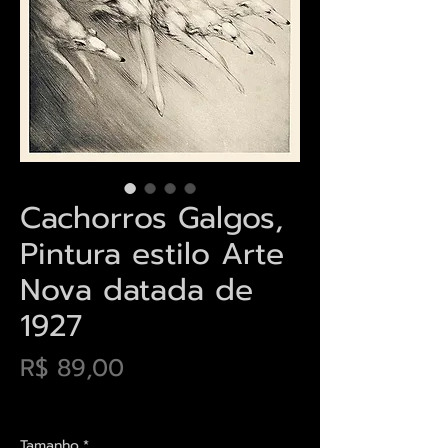
Cachorros Galgos,
Pintura estilo Arte
Nova datada de
1927
Preço
R$ 89,00
Envios saiba mais aqui
Tamanho
*