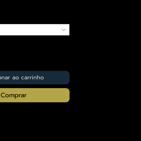
qui
onar ao carrinho
Comprar