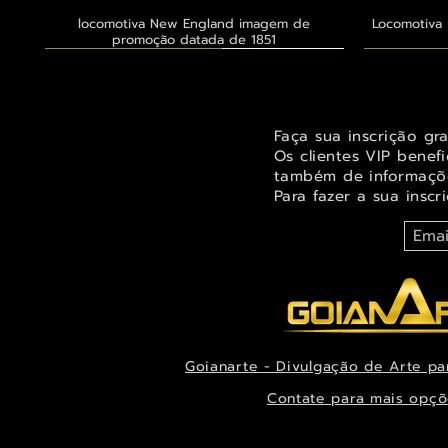
locomotiva New England imagem de
Visualização rápida
Locomotiva 
promoção datada de 1851
Exclusivo ® GoianArte
Exclusivo ® GoianArte
Exclusivo ® GoianArte
Exclusivo
Exclusivo
Exclusivo
Faça sua inscrição gr
Os clientes VIP benef
também de informaçõe
Para fazer a sua inscr
Goianarte - Divulgação de Arte pa
Orquídea Odontoglossum insleayi splendens
Belíssima imagem de Fada das árvores para
Belíssima pintura de Fada dos jardins para
Visualização rápida
Visualização rápida
Visualização rápida
Alegre imag
Ternuren
Orquídea
decorar espaço infantil ou juvenil
Pintura de datada de 1888
decoração datada de 1944
Xanthocor
decora
es
Contate para mais opçõ