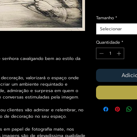
Envios saiba mais a
Tamanho
*
Selecionar
Quantidade
*
 senhora cavalgando bem ao estilo da
Adici
ecoração, valorizará o espaço onde
 criar um ambiente requintado e
ade, admiração e surpresa em quem o
 e conversas estimuladas pela imagem.
ou clientes vão admirar e relembrar, no
to de decoração no seu espaço.
s em papel de fotografia mate, nos
s imagens são de elevadissima qualidade