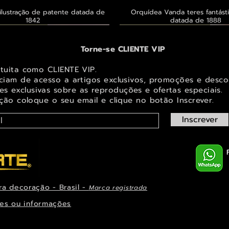
ilustração de patente datada de
Visualização rápida
Orquídea Vanda teres fantásti
Visualização rápid
1842
datada de 1888
 ® GoianArte
 ® GoianArte
 ® GoianArte
Exclusivo ® GoianArte
Exclusivo ® GoianArte
Exclusivo ® GoianArte
Torne-se CLIENTE VIP
atuita como CLIENTE VIP.
iciam de acesso a artigos exclusivos, promoções e desco
s exclusivas sobr
e as reproduções e ofertas especiais.
ição coloque o seu email e clique no botão Inscrever.
Inscrever
ra decoração - Brasil -
Marca registrada
em de Fada e elfo para decorar
ta imagem de Fada Bebê para
s Masdevallia shuttleworthii e
Visualização rápida
Visualização rápida
Visualização rápida
Orquídea Laelia autumnalis, rara
Belíssima imagem de Fada das Ma
Belíssima imagem de Fada das na
Visualização rápid
Visualização rápid
Visualização rápid
ys Pintura de datada de 1888
r espaço infantil ou juvenil
paço infantil ou juvenil
decorar espaço infantil ou 
ilustração datada de 1
espaço infantil ou juve
es ou informações