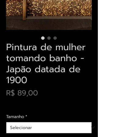
Pintura de mulher
tomando banho -
Japão datada de
1900
Preço
R$ 89,00
Envios saiba mais aqui
Tamanho
*