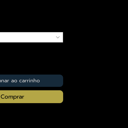
eço
qui
onar ao carrinho
Comprar