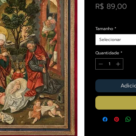
Pr
R$ 89,00
Envios saiba mais a
Tamanho
*
Selecionar
Quantidade
*
Adici