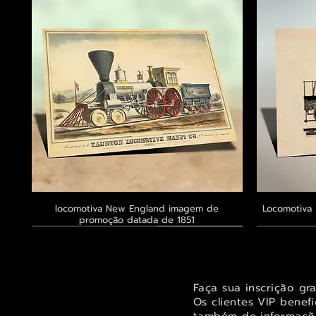
locomotiva New England imagem de
Visualização rápida
Locomotiva 
promoção datada de 1851
Exclusivo ® GoianArte
Exclusivo ® GoianArte
Exclusivo ® GoianArte
Exclusivo
Exclusivo
Exclusivo
Faça sua inscrição gr
Os clientes VIP benef
também de informaçõe