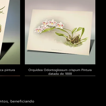
ca pintura
a
Orquídea Odontoglossum crispum Pintura
Visualização rápida
datada de 1888
Exclusivo ® GoianArte
Exclusivo ® GoianArte
Exclusivo ® GoianArte
ntos, beneficiando