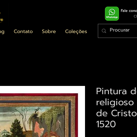
og
Contato
Sobre
Coleções
Pintura d
religios
de Crist
1520