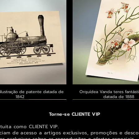
ilustração de patente datada de
Visualização rápida
Orquídea Vanda teres fantásti
Visualização rápid
1842
datada de 1888
 ® GoianArte
 ® GoianArte
 ® GoianArte
Exclusivo ® GoianArte
Exclusivo ® GoianArte
Exclusivo ® GoianArte
Torne-se CLIENTE VIP
atuita como CLIENTE VIP.
iciam de acesso a artigos exclusivos, promoções e desco
s exclusivas sobr
e as reproduções e ofertas especiais.