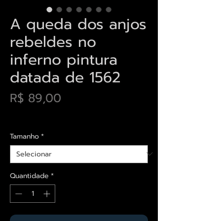
A queda dos anjos
rebeldes no
inferno pintura
datada de 1562
Preço
R$ 89,00
Envios saiba mais aqui
Tamanho
*
Quantidade
*