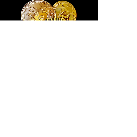
Exclusivo ® GoianArte
locomotiva New England imagem de