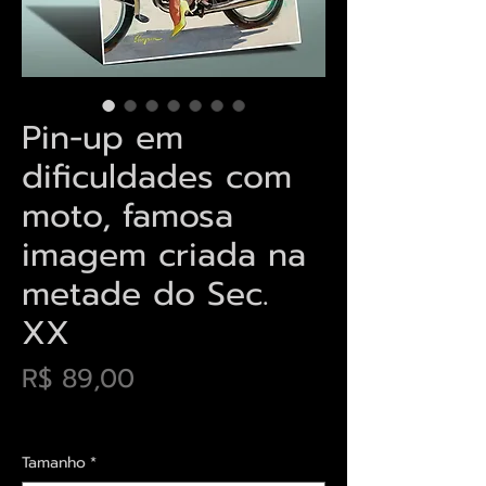
Pin-up em
dificuldades com
moto, famosa
imagem criada na
metade do Sec.
XX
Preço
R$ 89,00
Envios saiba mais aqui
Tamanho
*