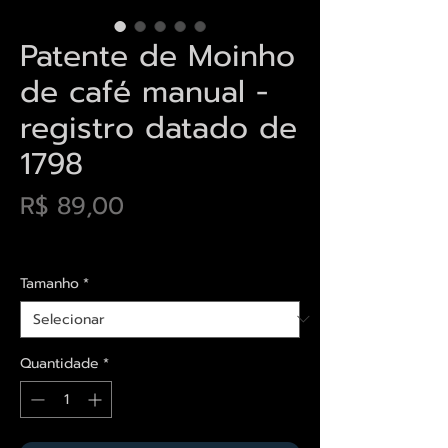
Patente de Moinho
de café manual -
registro datado de
1798
Preço
R$ 89,00
Envios saiba mais aqui
Tamanho
*
Quantidade
*