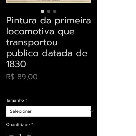
Pintura da primeira
locomotiva que
transportou
publico datada de
1830
Preço
R$ 89,00
Envios saiba mais aqui
Tamanho
*
Quantidade
*