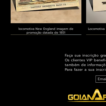
locomotiva New England imagem de
Visualização rápida
Locomotiva 
promoção datada de 1851
Exclusivo ® GoianArte
Exclusivo ® GoianArte
Exclusivo ® GoianArte
Exclusivo
Exclusivo
Exclusivo
Faça sua inscrição gr
Os clientes VIP benef
também de informaçõe
Para fazer a sua inscr