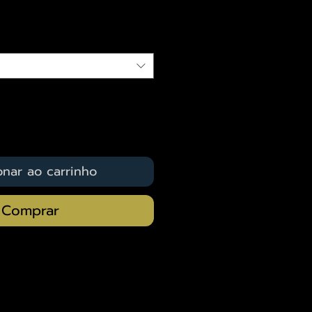
qui
onar ao carrinho
Comprar