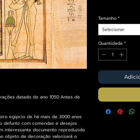
Envios saiba mais a
Tamanho
*
Selecionar
Quantidade
*
Adici
Orações datado do ano 1050 Antes de
piro egipcio de há mais de 3000 anos
o defunto com comendas e desejos
um interessante documento reproduzido
o objeto de decoração valorizará o