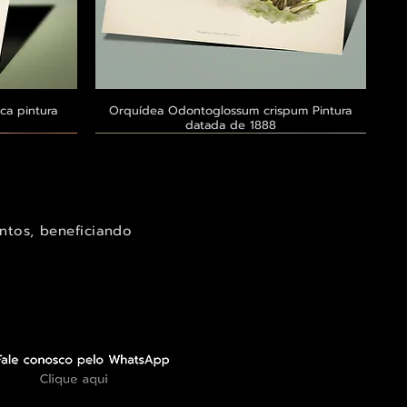
ca pintura
a
Orquídea Odontoglossum crispum Pintura
Visualização rápida
datada de 1888
Exclusivo ® GoianArte
Exclusivo ® GoianArte
Exclusivo ® GoianArte
ntos, beneficiando