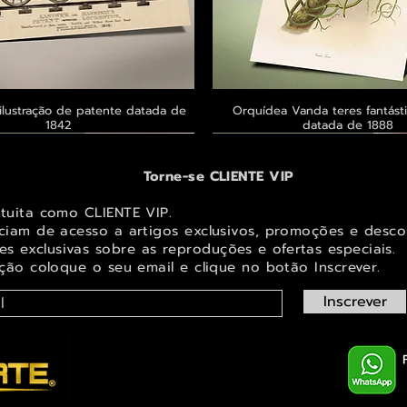
ilustração de patente datada de
Visualização rápida
Orquídea Vanda teres fantásti
Visualização rápid
1842
datada de 1888
 ® GoianArte
 ® GoianArte
 ® GoianArte
Exclusivo ® GoianArte
Exclusivo ® GoianArte
Exclusivo ® GoianArte
Torne-se CLIENTE VIP
atuita como CLIENTE VIP.
iciam de acesso a artigos exclusivos, promoções e desco
s exclusivas sobr
e as reproduções e ofertas especiais.
ição coloque o seu email e clique no botão Inscrever.
Inscrever