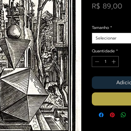
Pr
R$ 89,00
Envios saiba mais a
Tamanho
*
Selecionar
Quantidade
*
Adici