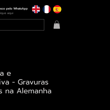
a e
iva - Gravuras
as na Alemanha