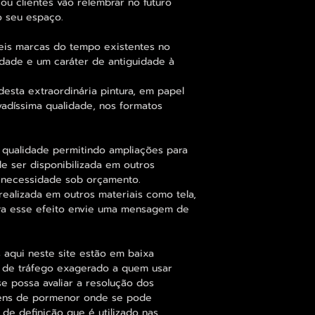
ou clientes vão relembrar no futuro
 seu espaço.
eis marcas do tempo existentes no
idade e um caráter de antiguidade à
esta extraordinária pintura, em papel
vadíssima qualidade, nos formatos
 qualidade permitindo ampliações para
 ser disponibilizada em outros
 necessidade sob orçamento.
alizada em outros materiais como tela,
para esse efeito envie uma mensagem de
 aqui neste site estão em baixa
s de tráfego exagerado a quem usar
se possa avaliar a resolução dos
agens de pormenor onde se pode
 de definição que é utilizado nas