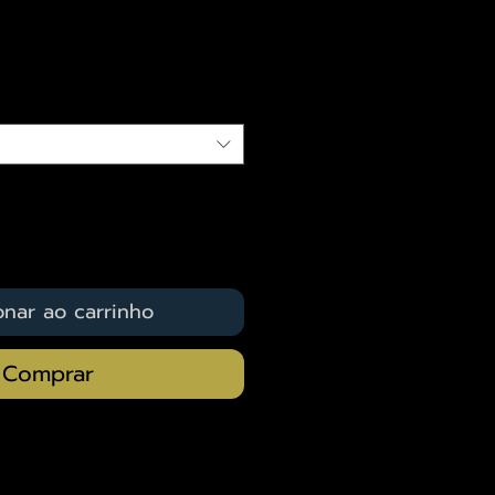
eço
qui
onar ao carrinho
Comprar