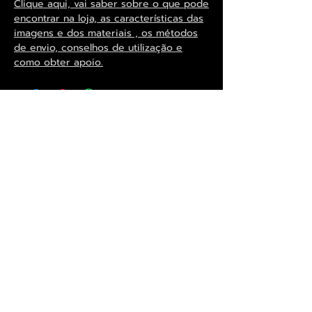
Clique aqui, vai saber sobre o que pode
encontrar na loja, as características das
imagens e dos materiais , os métodos
de envio, conselhos de utilização e
como obter apoio.
Exclusivo ® GoianArte