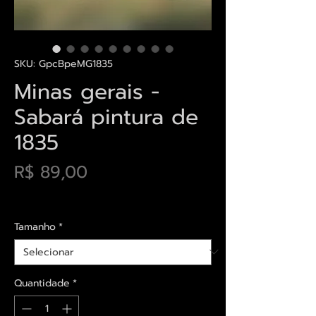
SKU: GpcBpeMG1835
Minas gerais -
Sabará pintura de
1835
Preço
R$ 89,00
Envios saiba mais aqui
Tamanho
*
Quantidade
*