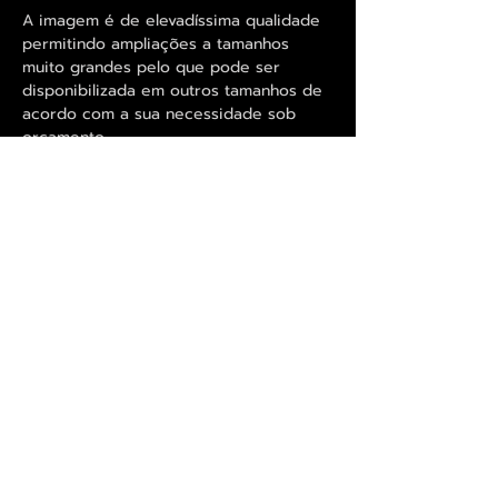
A imagem é de elevadíssima qualidade
permitindo ampliações a tamanhos
muito grandes pelo que pode ser
disponibilizada em outros tamanhos de
acordo com a sua necessidade sob
orçamento.
A impressão também pode ser
realizada em outros materiais como
tela, adesivo, metal, madeira, etc. para
esse efeito envie uma mensagem de
consulta de opções.
>> todas as imagens disponíveis aqui
neste site são apenas para
demonstração e estão em baixa
resolução, para que se possa avaliar a
resolução dos originais disponibilizamos
imagens de pormenor onde se pode
observar melhor o elevado nível de
definição que é utilizado nas
reproduções. <<