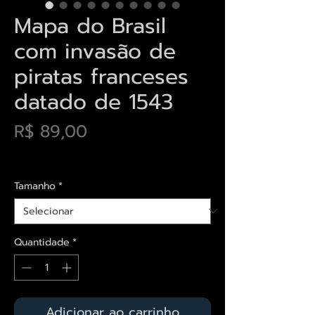
Mapa do Brasil
com invasão de
piratas franceses
datado de 1543
Preço
R$ 89,00
Envios saiba mais aqui
Tamanho
*
Quantidade
*
Adicionar ao carrinho