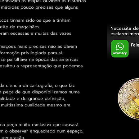
senhavam os mapas ouvindo as historias
 medidas pouco precisas que alguns
cos tinham sido os que a tinham
reito de magalhães.
eram escassas e muitas das vezes
rmações mais precisas não as davam
ormação privilegiada para si.
 se partilhava na época das américas
 resultou a representação que podemos
 ciencia da cartografia, o que faz
a peça de que disponibilizamos numa
lidade e de grande definição,
e muitissima qualidade mesmo em
ma peça muito exclusiva que causará
em o observar enquadrado num espaço,
a decoração.