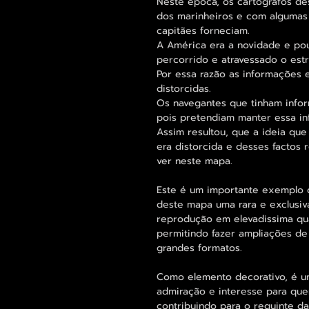
Neste época, os cartografos de
dos marinheiros e com algumas
capitães forneciam.
A América era a novidade e pou
percorrido e atravessado o est
Por essa razão as informações 
distorcidas.
Os navegantes que tinham info
pois pretendiam manter essa inf
Assim resultou, que a ideia que
era distorcida e desses factos
ver neste mapa.
Este é um importante exemplo da
deste mapa uma rara e exclusiv
reprodução em elevadissima qua
permitindo fazer ampliações d
grandes formatos.
Como elemento decorativo, é u
admiração e interesse para qu
contribuindo para o requinte d