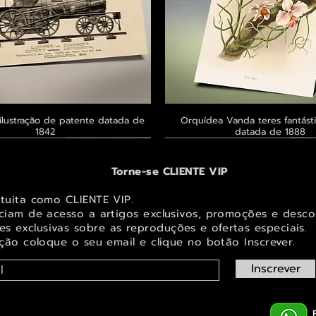
ilustração de patente datada de
Visualização rápida
Orquídea Vanda teres fantásti
Visualização rápid
1842
datada de 1888
 ® GoianArte
 ® GoianArte
 ® GoianArte
Exclusivo ® GoianArte
Exclusivo ® GoianArte
Exclusivo ® GoianArte
Torne-se CLIENTE VIP
atuita como CLIENTE VIP.
iciam de acesso a artigos exclusivos, promoções e desco
s exclusivas sobr
e as reproduções e ofertas especiais.
ição coloque o seu email e clique no botão Inscrever.
Inscrever