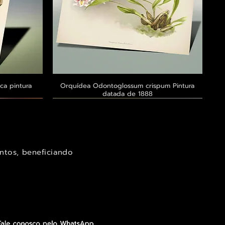
ca pintura
a
Orquídea Odontoglossum crispum Pintura
Visualização rápida
datada de 1888
Exclusivo ® GoianArte
Exclusivo ® GoianArte
Exclusivo ® GoianArte
ntos, beneficiando