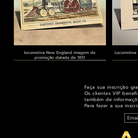
locomotiva New England imagem de
Visualização rápida
Locomotiva 
promoção datada de 1851
Exclusivo ® GoianArte
Exclusivo ® GoianArte
Exclusivo ® GoianArte
Exclusivo
Exclusivo
Exclusivo
Faça sua inscrição gr
Os clientes VIP benef
também de informaçõe
Para fazer a sua inscr