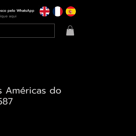
s Américas do
587
eço
qui