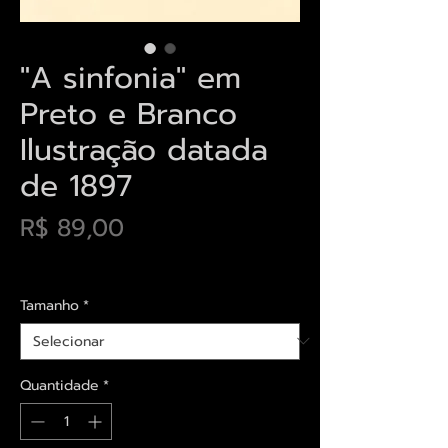
"A sinfonia" em
Preto e Branco
Ilustração datada
de 1897
Preço
R$ 89,00
Envios saiba mais aqui
Tamanho
*
Quantidade
*