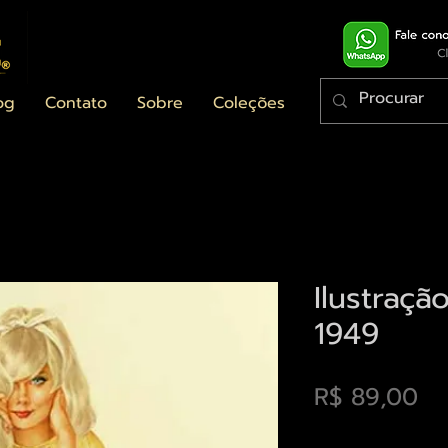
og
Contato
Sobre
Coleções
Ilustraç
1949
Pr
R$ 89,00
Envios saiba mais a