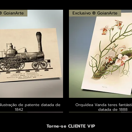
 ® GoianArte
Exclusivo ® GoianArte
ilustração de patente datada de
Visualização rápida
Orquídea Vanda teres fantásti
Visualização rápid
1842
datada de 1888
 ® GoianArte
 ® GoianArte
 ® GoianArte
Exclusivo ® GoianArte
Exclusivo ® GoianArte
Exclusivo ® GoianArte
Torne-se CLIENTE VIP