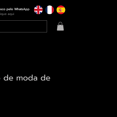
ão de moda de
eço
qui