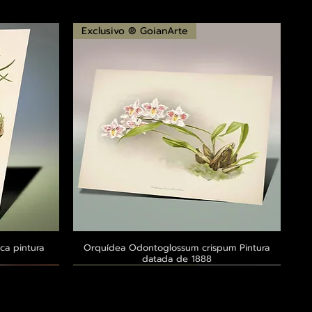
Exclusivo ® GoianArte
ca pintura
a
Orquídea Odontoglossum crispum Pintura
Visualização rápida
datada de 1888
Exclusivo ® GoianArte
Exclusivo ® GoianArte
Exclusivo ® GoianArte