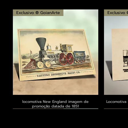
Exclusivo ® GoianArte
Exclusivo
locomotiva New England imagem de
Visualização rápida
Locomotiva 
promoção datada de 1851
Exclusivo ® GoianArte
Exclusivo ® GoianArte
Exclusivo ® GoianArte
Exclusivo
Exclusivo
Exclusivo