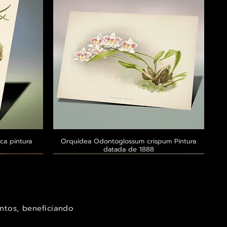
ca pintura
a
Orquídea Odontoglossum crispum Pintura
Visualização rápida
datada de 1888
Exclusivo ® GoianArte
Exclusivo ® GoianArte
Exclusivo ® GoianArte
ntos, beneficiando