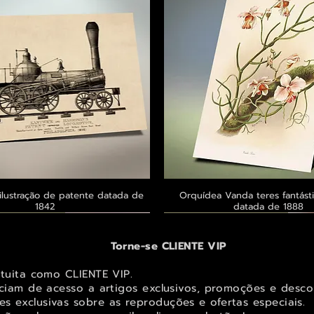
ilustração de patente datada de
Visualização rápida
Orquídea Vanda teres fantásti
Visualização rápid
1842
datada de 1888
 ® GoianArte
 ® GoianArte
 ® GoianArte
Exclusivo ® GoianArte
Exclusivo ® GoianArte
Exclusivo ® GoianArte
Torne-se CLIENTE VIP
atuita como CLIENTE VIP.
iciam de acesso a artigos exclusivos, promoções e desco
s exclusivas sobr
e as reproduções e ofertas especiais.