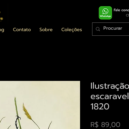
og
Contato
Sobre
Coleções
Ilustraçã
escarave
1820
Pr
R$ 89,00