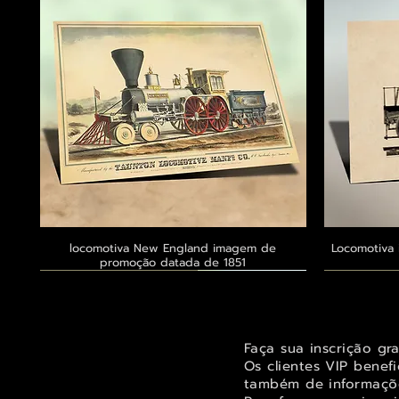
locomotiva New England imagem de
Visualização rápida
Locomotiva 
promoção datada de 1851
Exclusivo ® GoianArte
Exclusivo ® GoianArte
Exclusivo ® GoianArte
Exclusivo
Exclusivo
Exclusivo
Faça sua inscrição gr
Os clientes VIP benef
também de informaçõe