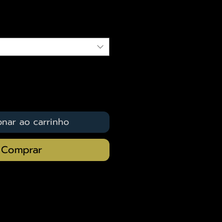
qui
onar ao carrinho
Comprar