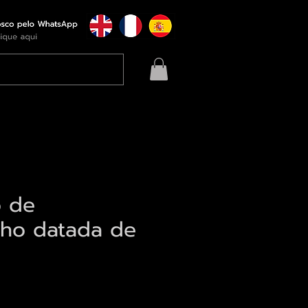
o de
lho datada de
eço