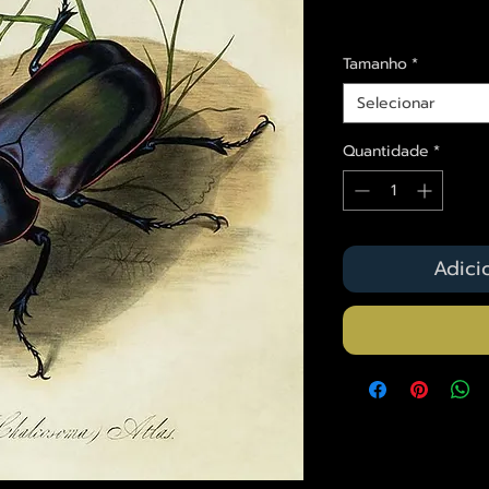
Envios saiba mais a
Tamanho
*
Selecionar
Quantidade
*
Adici