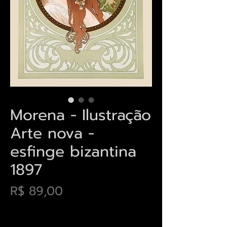
Morena - Ilustração
Arte nova -
esfinge bizantina
1897
Preço
R$ 89,00
Envios saiba mais aqui