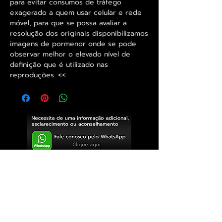
para evitar consumos de tráfego
exagerado a quem usar celular e rede
móvel, para que se possa avaliar a
resolução dos originais disponibilizamos
imagens de pormenor onde se pode
observar melhor o elevado nível de
definição que é utilizado nas
reproduções. <<