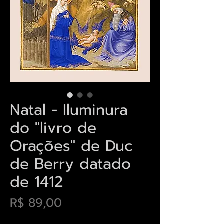
Natal - Iluminura
do "livro de
Orações" de Duc
de Berry datado
de 1412
Preço
R$ 89,00
Envios saiba mais aqui