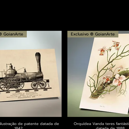
 ® GoianArte
Exclusivo ® GoianArte
ilustração de patente datada de
Visualização rápida
Orquídea Vanda teres fantásti
Visualização rápid
1842
datada de 1888