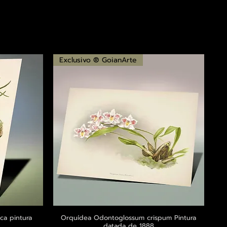
Exclusivo ® GoianArte
ca pintura
a
Orquídea Odontoglossum crispum Pintura
Visualização rápida
datada de 1888