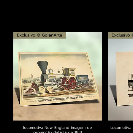
Exclusivo ® GoianArte
Exclusivo
locomotiva New England imagem de
Visualização rápida
Locomotiva 
promoção datada de 1851