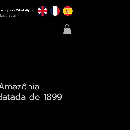
 Amazônia
datada de 1899
eço
qui