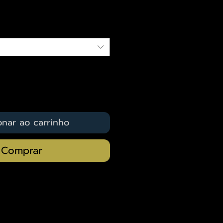
qui
onar ao carrinho
Comprar