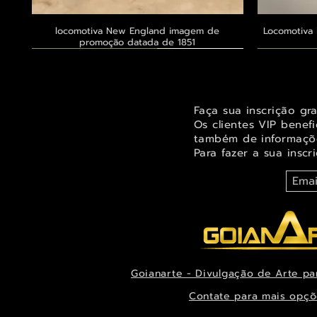
locomotiva New England imagem de
Visualização rápida
Locomotiva 
promoção datada de 1851
Exclusivo ® GoianArte
Exclusivo ® GoianArte
Exclusivo ® GoianArte
Exclusivo
Exclusivo
Exclusivo
Faça sua inscrição gr
Os clientes VIP benef
também de informaçõe
Para fazer a sua inscr
Goianarte - Divulgação de Arte pa
Orquídea Odontoglossum insleayi splendens
Belíssima imagem de Fada das árvores para
Belíssima pintura de Fada dos jardins para
Visualização rápida
Visualização rápida
Visualização rápida
Alegre imag
Ternuren
Orquídea
decorar espaço infantil ou juvenil
Pintura de datada de 1888
decoração datada de 1944
Xanthocor
decora
es
Contate para mais opçõ