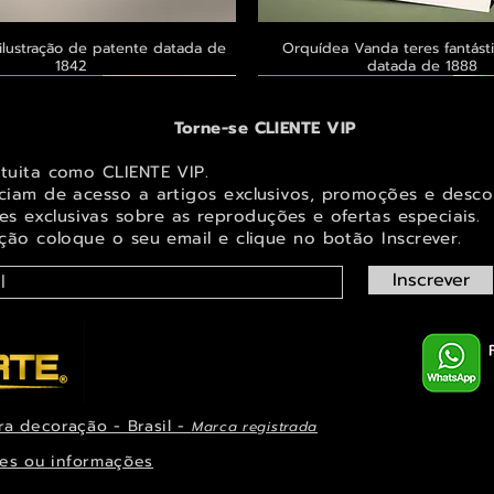
ilustração de patente datada de
Visualização rápida
Orquídea Vanda teres fantásti
Visualização rápid
1842
datada de 1888
 ® GoianArte
 ® GoianArte
 ® GoianArte
Exclusivo ® GoianArte
Exclusivo ® GoianArte
Exclusivo ® GoianArte
Torne-se CLIENTE VIP
atuita como CLIENTE VIP.
iciam de acesso a artigos exclusivos, promoções e desco
s exclusivas sobr
e as reproduções e ofertas especiais.
ição coloque o seu email e clique no botão Inscrever.
Inscrever
ra decoração - Brasil -
Marca registrada
em de Fada e elfo para decorar
ta imagem de Fada Bebê para
s Masdevallia shuttleworthii e
Visualização rápida
Visualização rápida
Visualização rápida
Orquídea Laelia autumnalis, rara
Belíssima imagem de Fada das Ma
Belíssima imagem de Fada das na
Visualização rápid
Visualização rápid
Visualização rápid
ys Pintura de datada de 1888
r espaço infantil ou juvenil
paço infantil ou juvenil
decorar espaço infantil ou 
ilustração datada de 1
espaço infantil ou juve
es ou informações