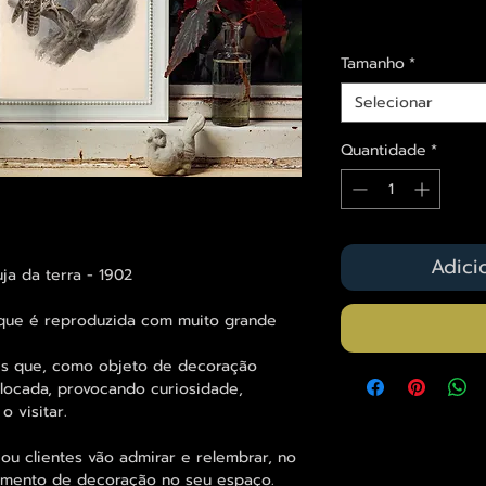
Envios saiba mais a
Tamanho
*
Selecionar
Quantidade
*
Adici
ja da terra - 1902
 que é reproduzida com muito grande
es que, como objeto de decoração
olocada, provocando curiosidade,
 visitar.
ou clientes vão admirar e relembrar, no
elemento de decoração no seu espaço.