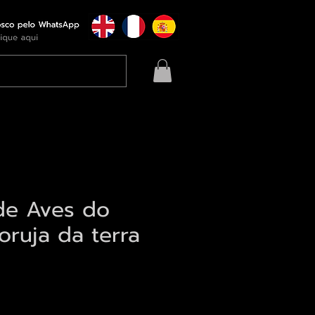
de Aves do
Coruja da terra
eço