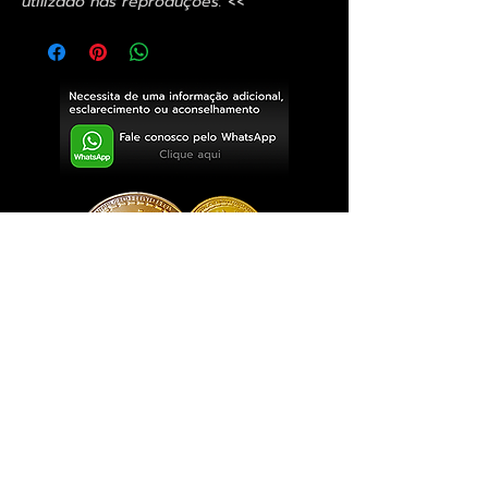
utilizado nas reproduções. <<
Exclusivo ® GoianArte