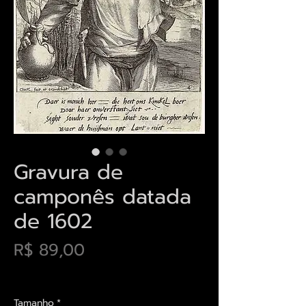
Gravura de
camponês datada
de 1602
Preço
R$ 89,00
Envios saiba mais aqui
Tamanho
*