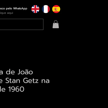
ia de João
e Stan Getz na
de 1960
eço