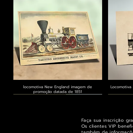
locomotiva New England imagem de
Visualização rápida
Locomotiva 
promoção datada de 1851
Exclusivo ® GoianArte
Exclusivo ® GoianArte
Exclusivo ® GoianArte
Exclusivo
Exclusivo
Exclusivo
Faça sua inscrição gr
Os clientes VIP benef
também de informaçõe