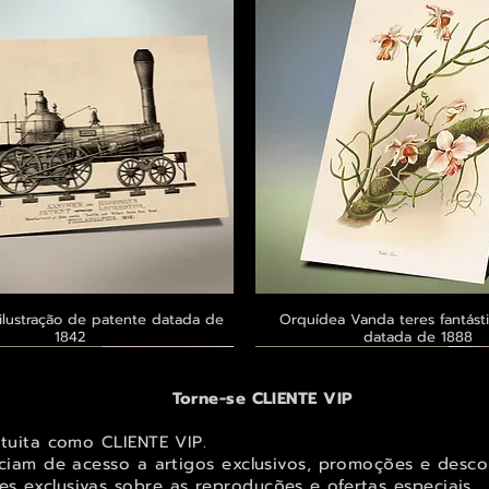
ilustração de patente datada de
Visualização rápida
Orquídea Vanda teres fantásti
Visualização rápid
1842
datada de 1888
 ® GoianArte
 ® GoianArte
 ® GoianArte
Exclusivo ® GoianArte
Exclusivo ® GoianArte
Exclusivo ® GoianArte
Torne-se CLIENTE VIP
atuita como CLIENTE VIP.
iciam de acesso a artigos exclusivos, promoções e desco
s exclusivas sobr
e as reproduções e ofertas especiais.