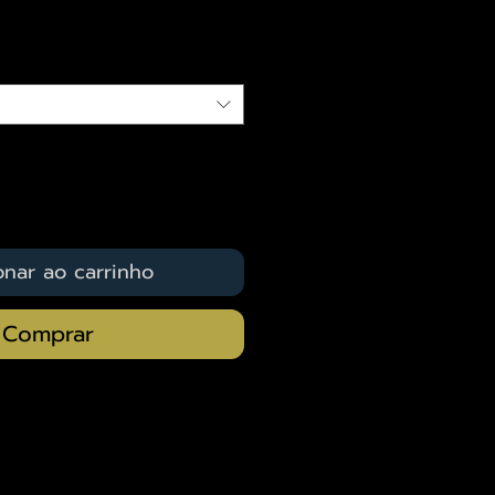
qui
onar ao carrinho
Comprar