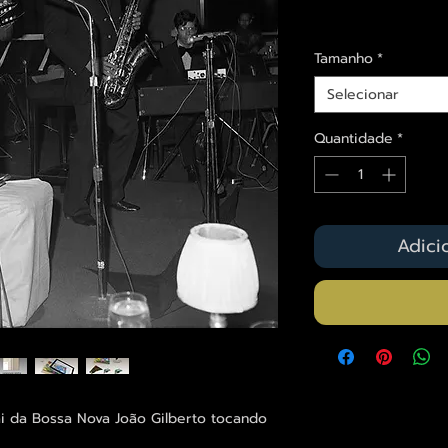
Envios saiba mais a
Tamanho
*
Selecionar
Quantidade
*
Adici
ai da Bossa Nova João Gilberto tocando