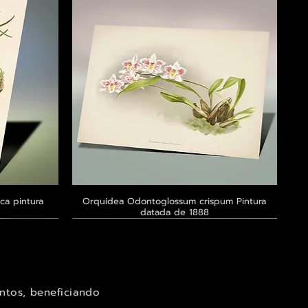
ca pintura
a
Orquídea Odontoglossum crispum Pintura
Visualização rápida
datada de 1888
Exclusivo ® GoianArte
Exclusivo ® GoianArte
Exclusivo ® GoianArte
ntos, beneficiando