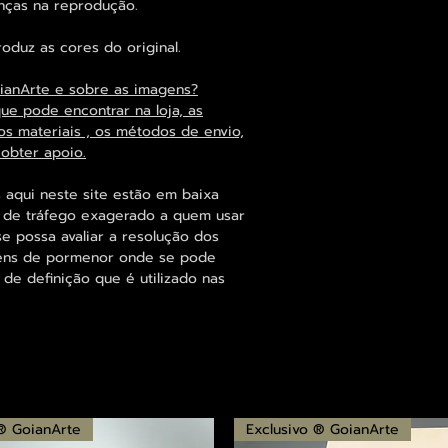
enças na reprodução.
duz as cores do original.
ianArte e sobre as imagens?
que pode encontrar na loja, as
os materiais , os métodos de envio,
 obter apoio.
 aqui neste site estão em baixa
s de tráfego exagerado a quem usar
se possa avaliar a resolução dos
agens de pormenor onde se pode
 de definição que é utilizado nas
 ® GoianArte
Exclusivo ® GoianArte