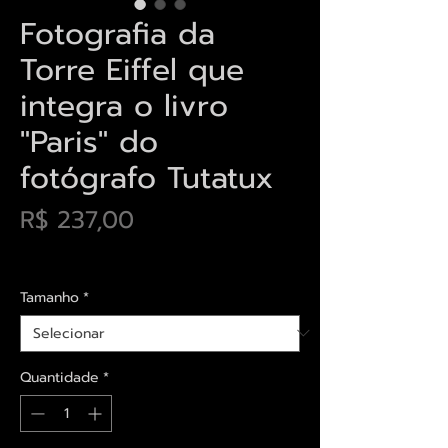
Fotografia da
Torre Eiffel que
integra o livro
"Paris" do
fotógrafo Tutatux
Preço
R$ 237,00
Envios saiba mais aqui
Tamanho
*
Quantidade
*