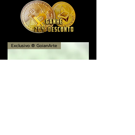
Exclusivo ® GoianArte
locomotiva New England imagem de