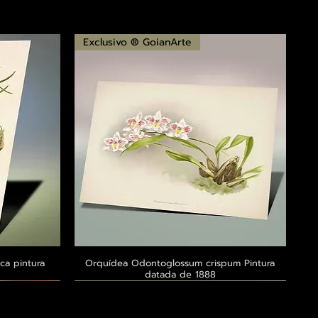
Exclusivo ® GoianArte
ca pintura
a
Orquídea Odontoglossum crispum Pintura
Visualização rápida
datada de 1888
Exclusivo ® GoianArte
Exclusivo ® GoianArte
Exclusivo ® GoianArte