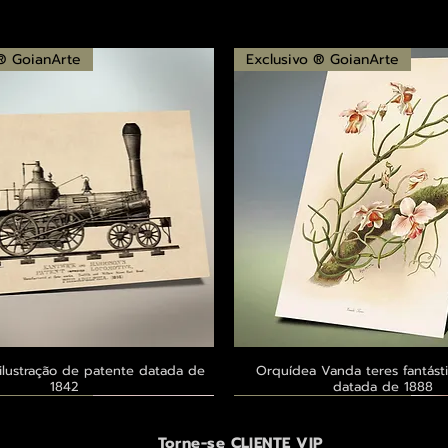
 ® GoianArte
Exclusivo ® GoianArte
ilustração de patente datada de
Visualização rápida
Orquídea Vanda teres fantásti
Visualização rápid
1842
datada de 1888
 ® GoianArte
 ® GoianArte
 ® GoianArte
Exclusivo ® GoianArte
Exclusivo ® GoianArte
Exclusivo ® GoianArte
Torne-se CLIENTE VIP