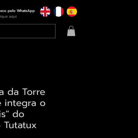
a da Torre
e integra o
is" do
o Tutatux