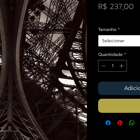
P
R$ 237,00
Envios saiba mais a
Tamanho
*
Selecionar
Quantidade
*
Adici