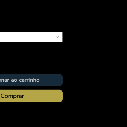
reço
qui
onar ao carrinho
Comprar