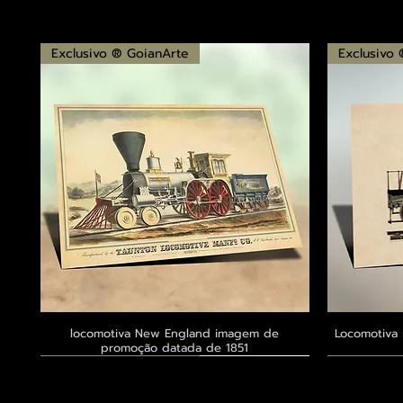
Exclusivo ® GoianArte
Exclusivo
locomotiva New England imagem de
Visualização rápida
Locomotiva 
promoção datada de 1851
Exclusivo ® GoianArte
Exclusivo ® GoianArte
Exclusivo ® GoianArte
Exclusivo
Exclusivo
Exclusivo