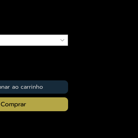
eço
qui
onar ao carrinho
Comprar