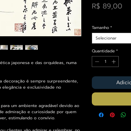
Pr
R$ 89,00
Envios saiba mais a
Tamanho
*
Selecionar
Quantidade
*
tética japonesa e das orquídeas, numa
 na decoração é sempre surpreendente,
Adici
 elegância e exclusividade no
 para um ambiente agradável devido ao
o de admiração e curiosidade por quem
er, estimulando o convívio.
ou clientes vão admirar e relembrar, no