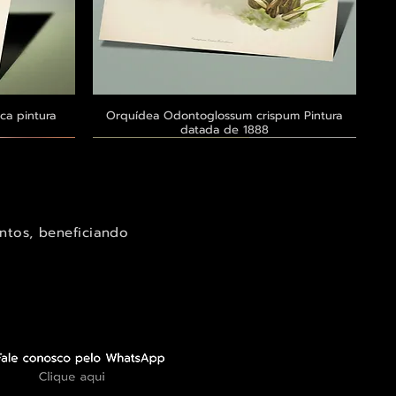
ca pintura
a
Orquídea Odontoglossum crispum Pintura
Visualização rápida
datada de 1888
Exclusivo ® GoianArte
Exclusivo ® GoianArte
Exclusivo ® GoianArte
ntos, beneficiando