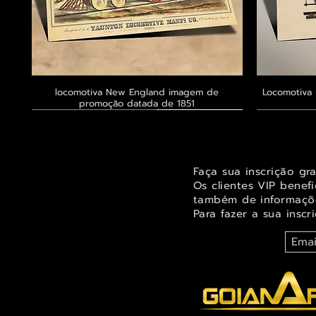
locomotiva New England imagem de
Visualização rápida
Locomotiva 
promoção datada de 1851
Exclusivo ® GoianArte
Exclusivo ® GoianArte
Exclusivo ® GoianArte
Exclusivo
Exclusivo
Exclusivo
Faça sua inscrição gr
Os clientes VIP benef
também de informaçõe
Para fazer a sua inscr