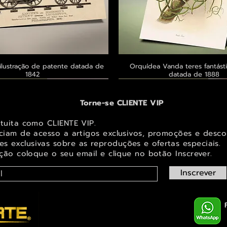
ilustração de patente datada de
Visualização rápida
Orquídea Vanda teres fantásti
Visualização rápid
1842
datada de 1888
 ® GoianArte
 ® GoianArte
 ® GoianArte
Exclusivo ® GoianArte
Exclusivo ® GoianArte
Exclusivo ® GoianArte
Torne-se CLIENTE VIP
atuita como CLIENTE VIP.
iciam de acesso a artigos exclusivos, promoções e desco
s exclusivas sobr
e as reproduções e ofertas especiais.
ição coloque o seu email e clique no botão Inscrever.
Inscrever