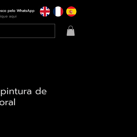
 pintura de
oral
eço
qui