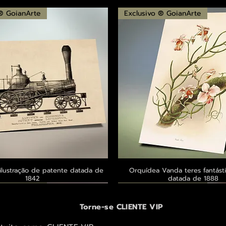
 ® GoianArte
Exclusivo ® GoianArte
ilustração de patente datada de
Visualização rápida
Orquídea Vanda teres fantásti
Visualização rápid
1842
datada de 1888
 ® GoianArte
 ® GoianArte
 ® GoianArte
Exclusivo ® GoianArte
Exclusivo ® GoianArte
Exclusivo ® GoianArte
Torne-se CLIENTE VIP