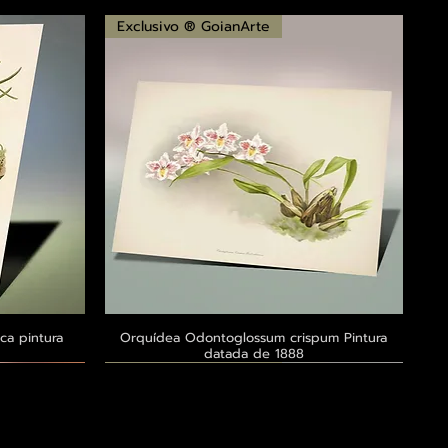
Exclusivo ® GoianArte
ca pintura
a
Orquídea Odontoglossum crispum Pintura
Visualização rápida
datada de 1888
Exclusivo ® GoianArte
Exclusivo ® GoianArte
Exclusivo ® GoianArte