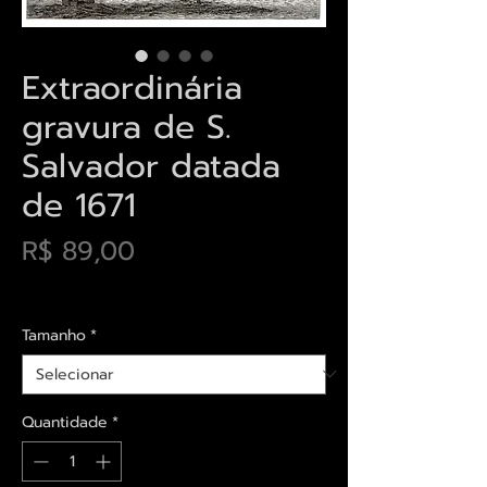
Extraordinária
gravura de S.
Salvador datada
de 1671
Preço
R$ 89,00
Envios saiba mais aqui
Tamanho
*
Quantidade
*