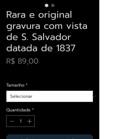
Rara e original
gravura com vista
de S. Salvador
datada de 1837
Preço
R$ 89,00
Envios saiba mais aqui
Tamanho
*
Quantidade
*