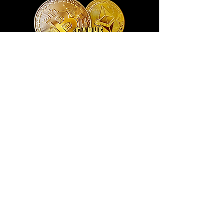
Exclusivo ® GoianArte
locomotiva New England imagem de
promoção datada de 1851