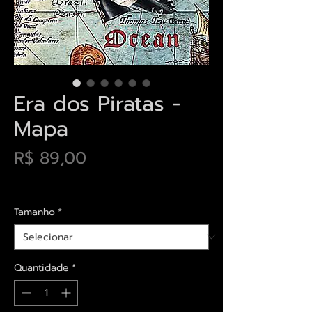
Era dos Piratas -
Mapa
Preço
R$ 89,00
Envios saiba mais aqui
Tamanho
*
Quantidade
*