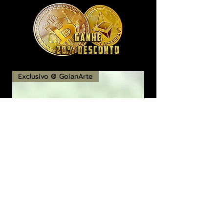
Exclusivo ® GoianArte
locomotiva New England imagem de