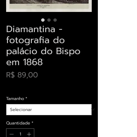
Diamantina -
fotografia do
palácio do Bispo
em 1868
Preço
R$ 89,00
Envios saiba mais aqui
Tamanho
*
Quantidade
*