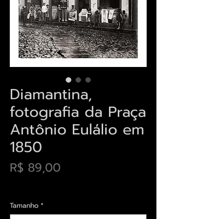
Diamantina,
fotografia da Praça
Antônio Eulálio em
1850
Preço
R$ 89,00
Envios saiba mais aqui
Tamanho
*