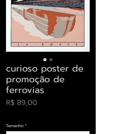
curioso poster de
promoção de
ferrovias
Preço
R$ 89,00
Envios saiba mais aqui
Tamanho
*